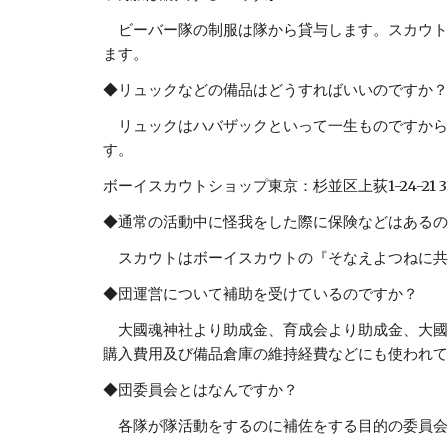
ビーバー隊の制服は隊から貸与します。スカウト
ます。
◆リュックなどの備品はどうすればいいのですか？
リュックはハバザックといって一生ものですから
す。
ボーイスカウトショップ東京：杉並区上荻1-24-21 3F T
◆通常の活動中に怪我をした際に保険などはあるの
スカウトはボーイスカウトの『そなえよつねに共
◆団運営について補助を受けているのですか？
大國魂神社より助成金、育成会より助成金、大國
購入費用及び備品倉庫の維持経費などにも使われて
◆団委員会とはなんですか？
各隊が隊活動をするのに補佐をする目的の委員会