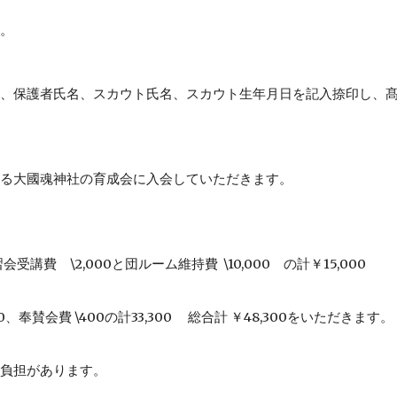
。
、保護者氏名、スカウト氏名、スカウト生年月日を記入捺印し、髙
る大國魂神社の育成会に入会していただきます。
講費 \2,000と団ルーム維持費 \10,000 の計￥15,000
00、奉賛会費 \400の計33,300 総合計 ￥48,300をいただきます。
負担があります。